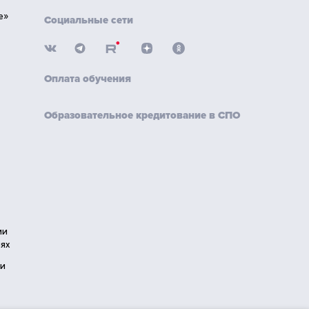
е»
Социальные сети
Оплата обучения
Образовательное кредитование в СПО
ии
ях
ии