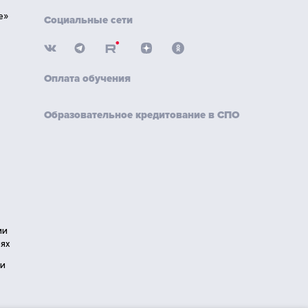
е»
Социальные сети
Оплата обучения
Образовательное кредитование в СПО
ии
ях
ии