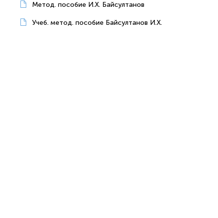
Метод. пособие И.Х. Байсултанов
Учеб. метод. пособие Байсултанов И.Х.