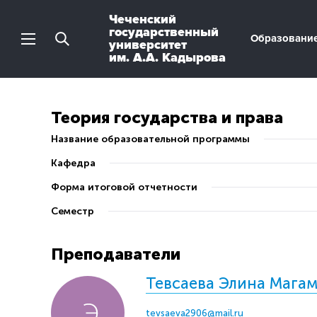
Чеченский
государственный
Образовани
университет
им. А.А. Кадырова
Теория государства и права
Название образовательной программы
Кафедра
Форма итоговой отчетности
Семестр
Преподаватели
Тевсаева Элина Мага
tevsaeva2906@mail.ru