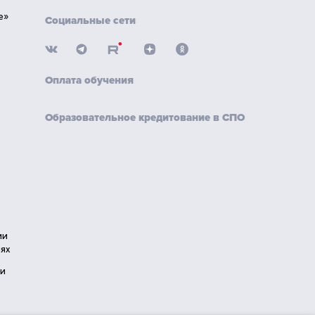
е»
Социальные сети
Оплата обучения
Образовательное кредитование в СПО
ии
ях
ии