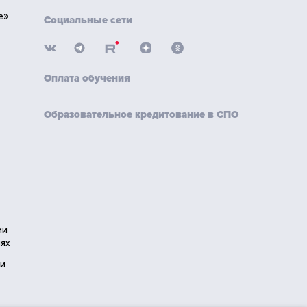
е»
Социальные сети
Оплата обучения
Образовательное кредитование в СПО
ии
ях
ии