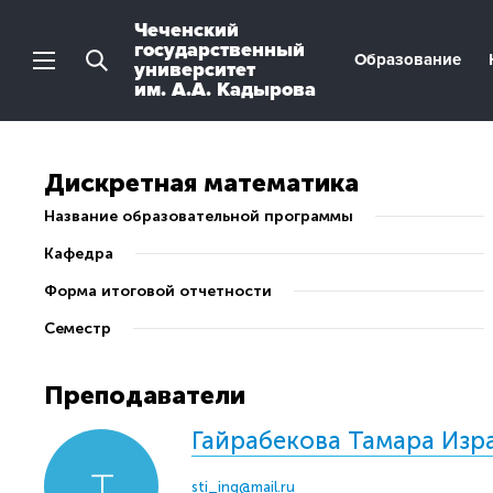
Чеченский
государственный
Образование
университет
им. А.А. Кадырова
Дискретная математика
Название образовательной программы
Кафедра
Форма итоговой отчетности
Семестр
Преподаватели
Гайрабекова Тамара Изр
sti_ing@mail.ru