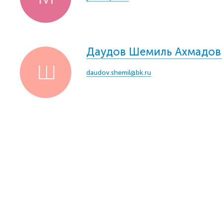
Даудов Шемиль Ахмадов
daudov.shemil@bk.ru