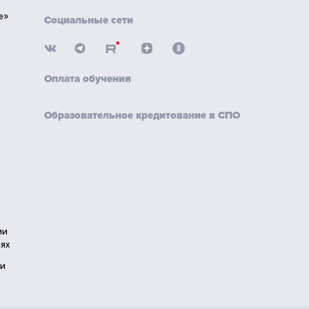
е»
Социальные сети
Оплата обучения
Образовательное кредитование в СПО
ии
ях
ии