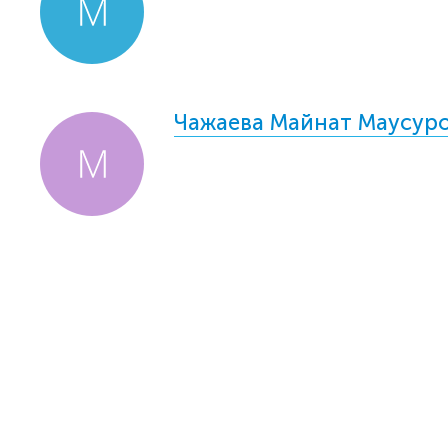
Чажаева Майнат Маусур