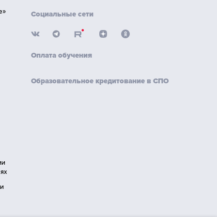
е»
Социальные сети
Оплата обучения
Образовательное кредитование в СПО
ии
ях
ии