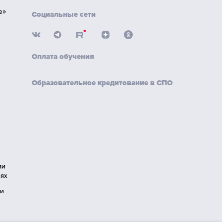
е»
Социальные сети
Оплата обучения
Образовательное кредитование в СПО
ии
ях
ии