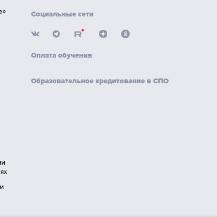
е»
Социальные сети
Оплата обучения
Образовательное кредитование в СПО
ии
ях
ии