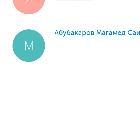
Абубакаров Магамед Са