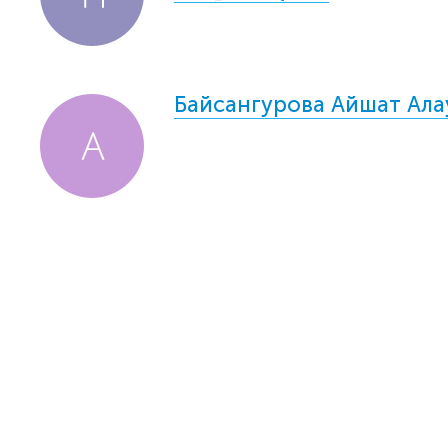
Байсангурова Айшат Ал