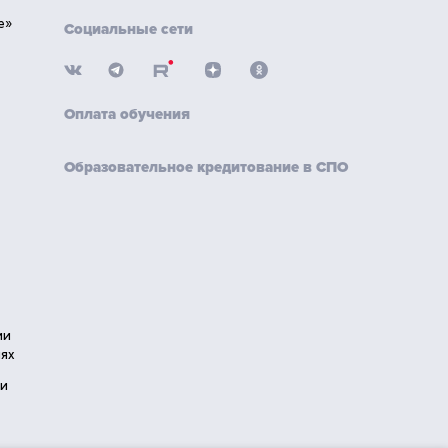
е»
Социальные сети
Оплата обучения
Образовательное кредитование в СПО
ии
ях
ии