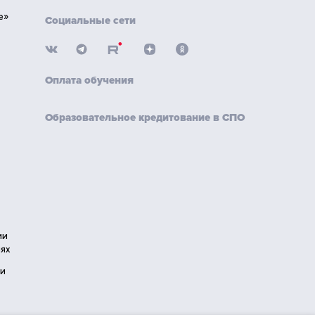
е»
Социальные сети
Оплата обучения
Образовательное кредитование в СПО
ии
ях
ии