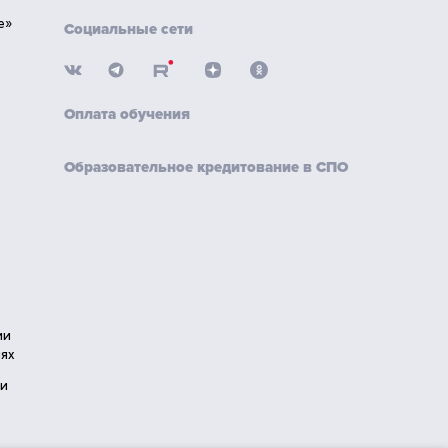
е»
Социальные сети
Оплата обучения
Образовательное кредитование в СПО
ии
ях
ии