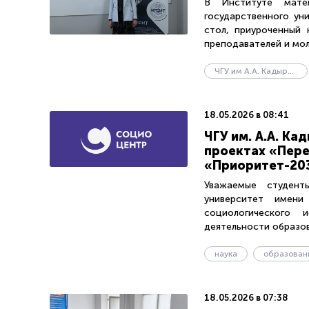
В Институте матем
государственного ун
стол, приуроченный
преподавателей и моло
ЧГУ им А.А. Кадырова
18.05.2026 в 08:41
ЧГУ им. А.А. К
проектах «Пер
«Приоритет-20
Уважаемые студенты
университет имени
социологического 
деятельности образов
наука
образован
18.05.2026 в 07:38