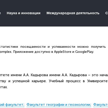
е
Наука и инновации
Международная деятельность
С
 статистике посещаемости и успеваемости можно получить 
plex. Приложение доступно в AppleStore и GooglePlay.
тете имени А.А. Кадырова имени А.А. Кадырова – это нача
тву и успешной карьере. Учебный процесс в Университе
утах.
ий факультет;
Факультет географии и геоэкологии;
Факульт