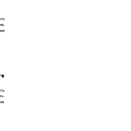
го
ия,
ии
те
ась
ич-
ия.