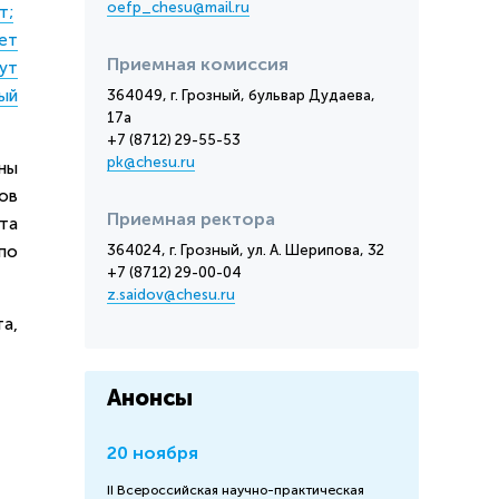
oefp_chesu@mail.ru
т;
ет
Приемная комиссия
ут
ый
364049, г. Грозный, бульвар Дудаева,
17а
+7 (8712) 29-55-53
pk@chesu.ru
ны
ов
Приемная ректора
та
по
364024, г. Грозный, ул. А. Шерипова, 32
+7 (8712) 29-00-04
z.saidov@chesu.ru
а,
Анонсы
20 ноября
II Всероссийская научно-практическая