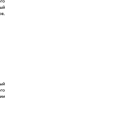
го
лый
в,
ый
го
ии