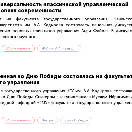
ниверсальность классической управленческой
ловиях современности
на факультете государственного управления, Чеченско
иверситета им. А.А. Кадырова состоялась панельная дискусс
нию основных принципов управления Анри Файоля. В дискусс
еского научного...
Образование
ЧГУ им. А.А. Кадырова
енная ко Дню Победы состоялась на факульте
го управления
те государственного управления ЧГУ им. А.А. Кадырова состоял
я ко Дню Победы. Спикером выступил:Чажаев Муслим Ибрагимов
афедрой кафедрой «ГМУ» факультета государственного управлен
Образование
Лекция
День Победы