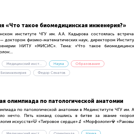
я «Что такое биомедицинская инженерия?»
нском институте ЧГУ им. А.А. Кадырова состоялась встреча
 доктором физико-математических наук, директором Институ
женерии НИТУ «МИСИС». Тема: «Что такое биомедицинск
лон:...
Медицинский институт
Наука
Образование
Биоинженерия
Федор Сенатов
кая олимпиада по патологической анатомии
импиада по патологической анатомии в Мединституте ЧГУ им. А
о нечто. Пять команд сошлись в битве за звание «корол
логия искусств»🐯 «Тигровое сердце»🔬 «Морфологи»💎 «Раковые
Медицинский институт
Олимпиада
Наука