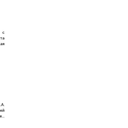
 с
та
ая
.А.
ей
...