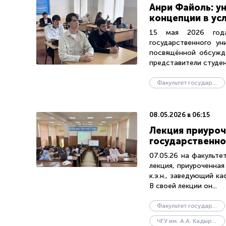
Анри Файоль: у
концепции в ус
15 мая 2026 года 
государственного ун
посвящённой обсужде
представители студенч
Факультет государственного управления
08.05.2026 в 06:15
Лекция приуроч
государственно
07.05.26 на факульте
лекция, приуроченна
к.э.н., заведующий к
В своей лекции он...
Факультет государственного управления
ЧГУ им. А.А. Кадырова