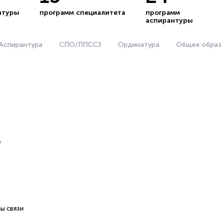
атуры
программ специалитета
программ
аспирантуры
Аспирантура
СПО/ППССЗ
Ординатура
Общее образ
е
ы связи