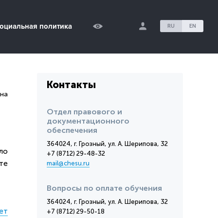
оциальная политика
RU
EN
Контакты
на
Отдел правового и
документационного
обеспечения
364024, г. Грозный, ул. А. Шерипова, 32
ло
+7 (8712) 29-48-32
те
mail@chesu.ru
Вопросы по оплате обучения
364024, г. Грозный, ул. А. Шерипова, 32
ет
+7 (8712) 29-50-18