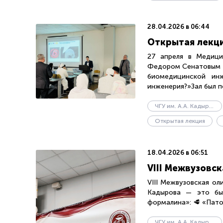
28.04.2026 в 06:44
Открытая лекци
27 апреля в Медици
Федором Сенатовым —
биомедицинской ин
инженерия?»Зал был по
ЧГУ им. А.А. Кадырова
Открытая лекция
18.04.2026 в 06:51
VIII Межвузовс
VIII Межвузовская ол
Кадырова — это был
формалина»: 🥩 «Пато
ЧГУ им. А.А. Кадырова