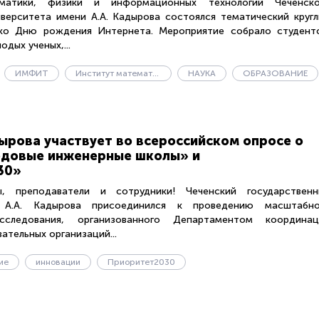
атики, физики и информационных технологий Чеченско
иверситета имени А.А. Кадырова состоялся тематический круг
 ко Дню рождения Интернета. Мероприятие собрало студенто
дых ученых,...
ИМФИТ
Институт математики, физики и информационных технологий
НАУКА
ОБРАЗОВАНИЕ
адырова участвует во всероссийском опросе о
едовые инженерные школы» и
30»
, преподаватели и сотрудники! Чеченский государственн
 А.А. Кадырова присоединился к проведению масштабно
исследования, организованного Департаментом координац
ательных организаций...
ие
инновации
Приоритет2030