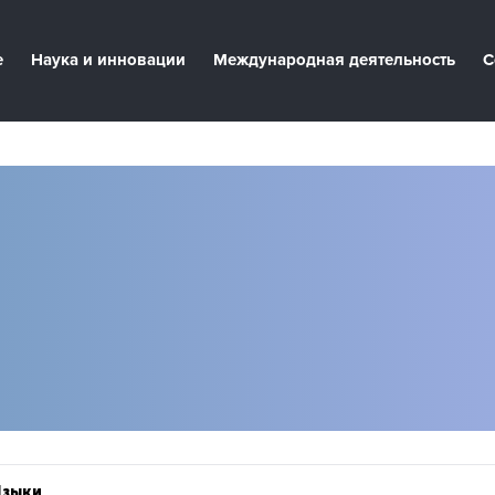
е
Наука и инновации
Международная деятельность
С
Языки