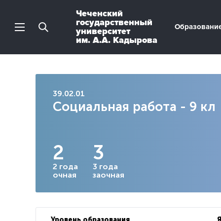
Чеченский
государственный
Образовани
университет
им. А.А. Кадырова
39.02.01
Социальная работа - 9 кл
2
3
2 года
3 года
очная
заочная
Уровень образования