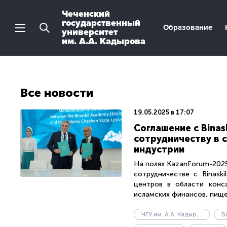
Чеченский
государственный
Образование
университет
им. А.А. Кадырова
Все новости
19.05.2025 в 17:07
Соглашение с Binas
сотрудничеству в 
индустрии
На полях KazanForum-2025
сотрудничестве с Binask
центров в области конса
исламских финансов, пище
ЧГУ им. А.А. Кадырова
B