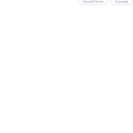
KazanForum
Саидов