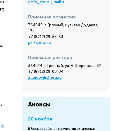
их
oefp_chesu@mail.ru
го
Приемная комиссия
364049, г. Грозный, бульвар Дудаева,
17а
+7 (8712) 29-55-53
pk@chesu.ru
м;
Приемная ректора
364024, г. Грозный, ул. А. Шерипова, 32
+7 (8712) 29-00-04
z.saidov@chesu.ru
Анонсы
ы,
20 ноября
рф
.
II Всероссийская научно-практическая