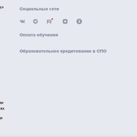
е»
Социальные сети
Оплата обучения
Образовательное кредитование в СПО
ии
ях
ии