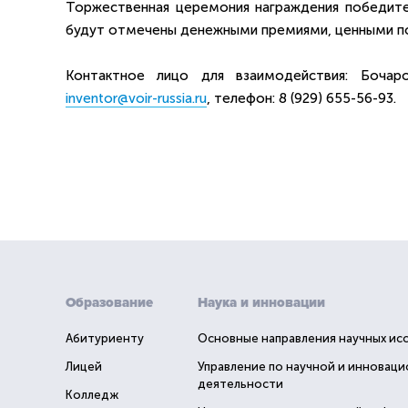
Торжественная церемония награждения победите
будут отмечены денежными премиями, ценными по
Контактное лицо для взаимодействия: Бочар
inventor@voir-russia.ru
, телефон: 8 (929) 655-56-93.
Образование
Наука и инновации
Абитуриенту
Основные направления научных ис
Лицей
Управление по научной и инновац
деятельности
Колледж