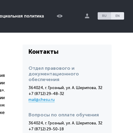
оциальная политика
RU
EN
Контакты
Отдел правового и
документационного
ия
обеспечения
ии
364024, г. Грозный, ул. А. Шерипова, 32
».
+7 (8712) 29-48-32
ии
mail@chesu.ru
ом
ке
Вопросы по оплате обучения
364024, г. Грозный, ул. А. Шерипова, 32
+7 (8712) 29-50-18