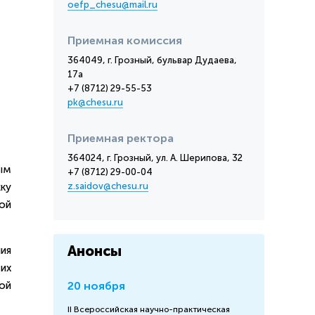
oefp_chesu@mail.ru
Приемная комиссия
364049, г. Грозный, бульвар Дудаева,
17а
+7 (8712) 29-55-53
pk@chesu.ru
Приемная ректора
364024, г. Грозный, ул. А. Шерипова, 32
ым
+7 (8712) 29-00-04
ку
z.saidov@chesu.ru
ой
Анонсы
ия
их
ой
20 ноября
II Всероссийская научно-практическая