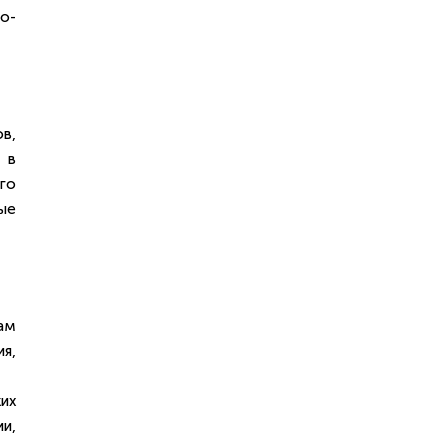
о-
в,
 в
го
ые
ам
я,
их
и,