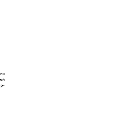
ия
ей
ер-