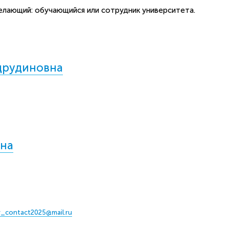
лающий: обучающийся или сотрудник университета.
друдиновна
вна
y_contact2025@mail.ru