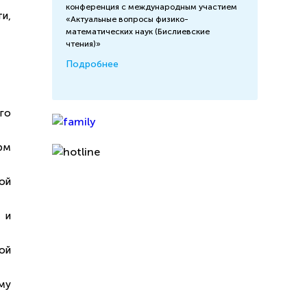
конференция с международным участием
и,
«Актуальные вопросы физико-
математических наук (Бислиевские
чтения)»
Подробнее
го
рм
ой
 и
ой
му