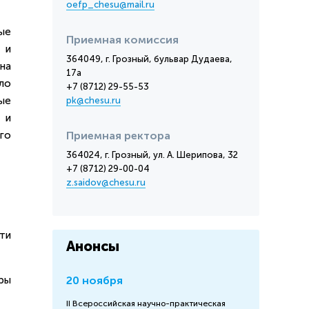
oefp_chesu@mail.ru
ые
Приемная комиссия
 и
364049, г. Грозный, бульвар Дудаева,
на
17а
ло
+7 (8712) 29-55-53
ые
pk@chesu.ru
 и
го
Приемная ректора
364024, г. Грозный, ул. А. Шерипова, 32
+7 (8712) 29-00-04
z.saidov@chesu.ru
ти
Анонсы
ры
20 ноября
II Всероссийская научно-практическая