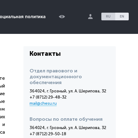
оциальная политика
RU
EN
Контакты
Отдел правового и
документационного
те
обеспечения
ый
364024, г. Грозный, ул. А. Шерипова, 32
ие
+7 (8712) 29-48-32
ые
mail@chesu.ru
ом
их
Вопросы по оплате обучения
 и
364024, г. Грозный, ул. А. Шерипова, 32
са
+7 (8712) 29-50-18