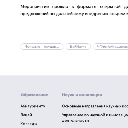
Мероприятие прошло в формате открытой ди
предложений по дальнейшему внедрению современн
Факультет государственного управления
ВайНаука
ЧГУимААКадыров
Образование
Наука и инновации
Абитуриенту
Основные направления научных ис
Лицей
Управление по научной и инновац
деятельности
Колледж