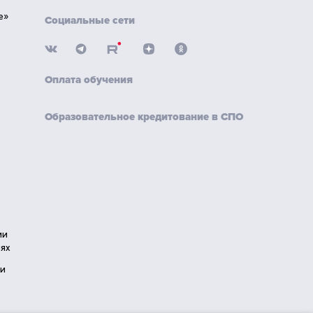
е»
Социальные сети
Оплата обучения
Образовательное кредитование в СПО
ии
ях
ии