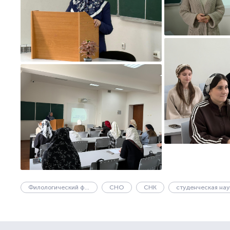
Филологический факультет
СНО
СНК
студенческая нау