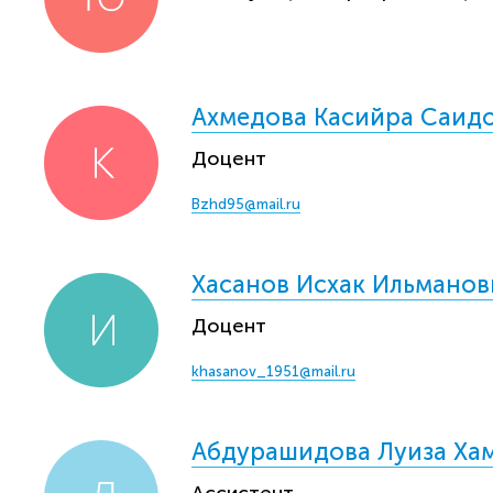
Ахмедова Касийра Саид
Доцент
Bzhd95@mail.ru
Хасанов Исхак Ильманов
Доцент
khasanov_1951@mail.ru
Абдурашидова Луиза Ха