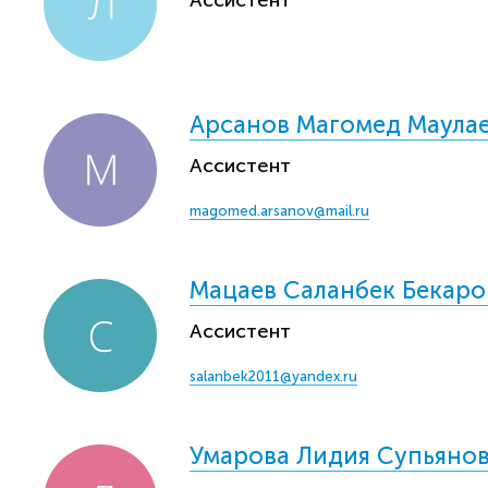
Ассистент
Арсанов Магомед Маула
Ассистент
magomed.arsanov@mail.ru
Мацаев Саланбек Бекаро
Ассистент
salanbek2011@yandex.ru
Умарова Лидия Супьяно