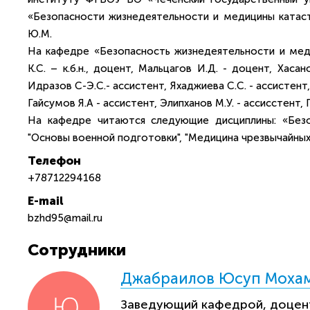
«Безопасности жизнедеятельности и медицины катаст
Ю.М.
На кафедре «Безопасность жизнедеятельности и мед
К.С. – к.б.н., доцент, Мальцагов И.Д. - доцент, Хас
Идразов С-Э.С.- ассистент, Яхаджиева С.С. - ассистент,
Гайсумов Я.А - ассистент, Элипханов М.У. - ассисстент
На кафедре читаются следующие дисциплины: «Безо
"Основы военной подготовки", "Медицина чрезвычайных
Телефон
+78712294168
E-mail
bzhd95@mail.ru
Сотрудники
Джабраилов Юсуп Моха
Заведующий кафедрой, доцен