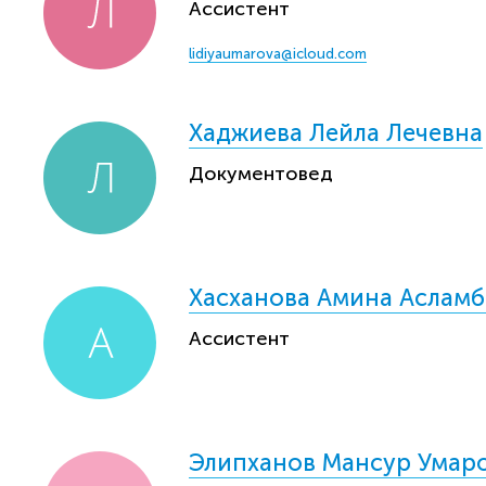
Ассистент
lidiyaumarova@icloud.com
Хаджиева Лейла Лечевна
Документовед
Хасханова Амина Аслам
Ассистент
Элипханов Мансур Умар