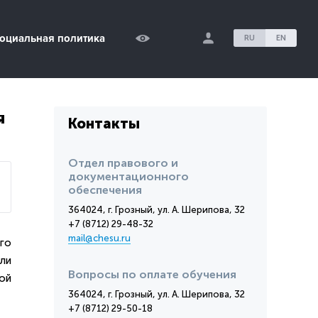
оциальная политика
RU
EN
я
Контакты
Отдел правового и
документационного
обеспечения
364024, г. Грозный, ул. А. Шерипова, 32
+7 (8712) 29-48-32
mail@chesu.ru
го
ли
Вопросы по оплате обучения
ой
364024, г. Грозный, ул. А. Шерипова, 32
+7 (8712) 29-50-18