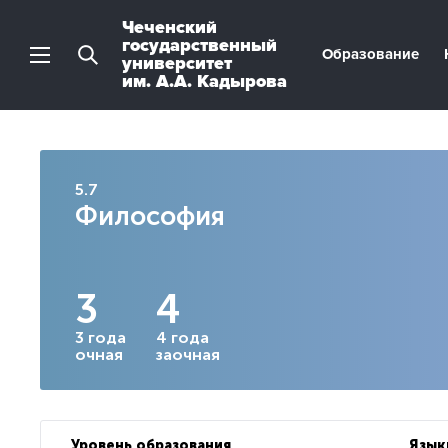
Чеченский
государственный
Образование
университет
им. А.А. Кадырова
5.7
Философия
3
4
3 года
4 года
очная
заочная
Уровень образования
Язык