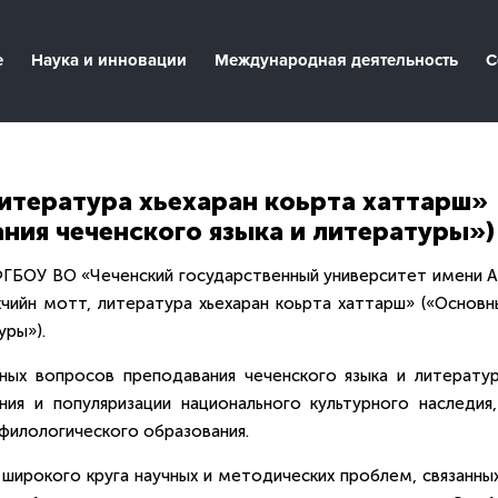
е
Наука и инновации
Международная деятельность
С
итература хьехаран коьрта хаттарш»
ния чеченского языка и литературы»)
ФГБОУ ВО «Чеченский государственный университет имени А.
чийн мотт, литература хьехаран коьрта хаттарш» («Основн
уры»).
ных вопросов преподавания чеченского языка и литератур
ия и популяризации национального культурного наследия,
филологического образования.
широкого круга научных и методических проблем, связанных