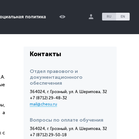
оциальная политика
RU
EN
Контакты
Отдел правового и
А.
документационного
обеспечения
ые
364024, г. Грозный, ул. А. Шерипова, 32
+7 (8712) 29-48-32
mail@chesu.ru
ы,
 а
Вопросы по оплате обучения
364024, г. Грозный, ул. А. Шерипова, 32
 с
+7 (8712) 29-50-18