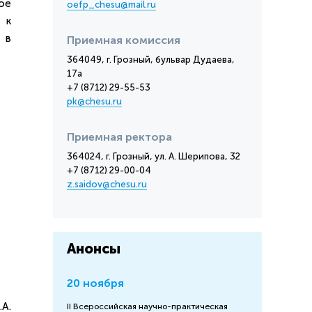
ое
oefp_chesu@mail.ru
 к
 в
Приемная комиссия
364049, г. Грозный, бульвар Дудаева,
17а
+7 (8712) 29-55-53
pk@chesu.ru
Приемная ректора
364024, г. Грозный, ул. А. Шерипова, 32
+7 (8712) 29-00-04
z.saidov@chesu.ru
Анонсы
20 ноября
А.
II Всероссийская научно-практическая