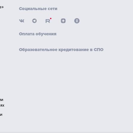
е»
Социальные сети
Оплата обучения
Образовательное кредитование в СПО
ии
ях
ии