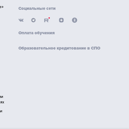
е»
Социальные сети
Оплата обучения
Образовательное кредитование в СПО
ии
ях
ии