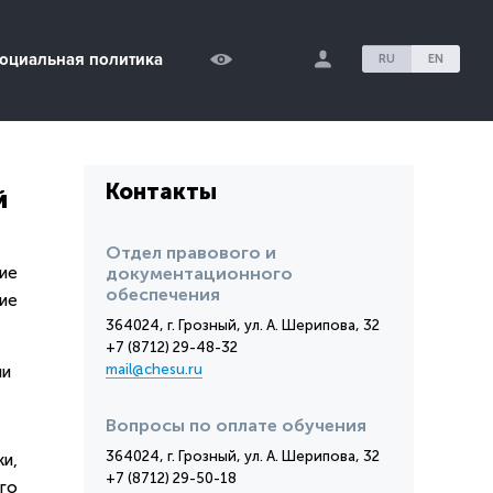
оциальная политика
RU
EN
Контакты
й
Отдел правового и
ие
документационного
обеспечения
ие
364024, г. Грозный, ул. А. Шерипова, 32
+7 (8712) 29-48-32
mail@chesu.ru
ии
Вопросы по оплате обучения
364024, г. Грозный, ул. А. Шерипова, 32
и,
+7 (8712) 29-50-18
го