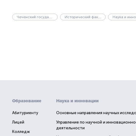
Чеченский государственный университет имени А.А. Кадырова
Исторический факультет
Наука и инн
Образование
Наука и инновации
Абитуриенту
Основные направления научных исслед
Лицей
Управление по научной и инновационно
деятельности
Колледж