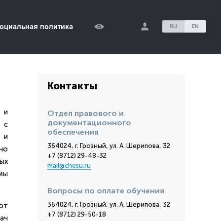
оциальная политика
RU
EN
Контакты
 и
Отдел правового и
документационного
 с
обеспечения
 и
364024, г. Грозный, ул. А. Шерипова, 32
но
+7 (8712) 29-48-32
ых
mail@chesu.ru
мы
Вопросы по оплате обучения
364024, г. Грозный, ул. А. Шерипова, 32
ют
+7 (8712) 29-50-18
ач