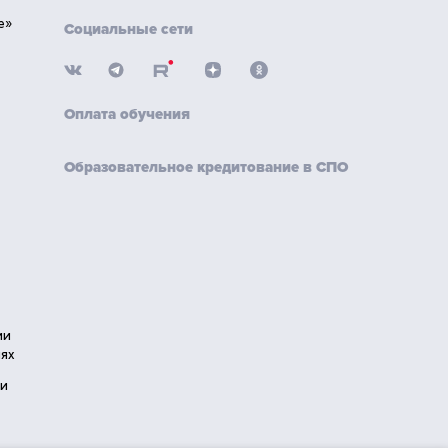
е»
Социальные сети
Оплата обучения
Образовательное кредитование в СПО
ии
ях
ии