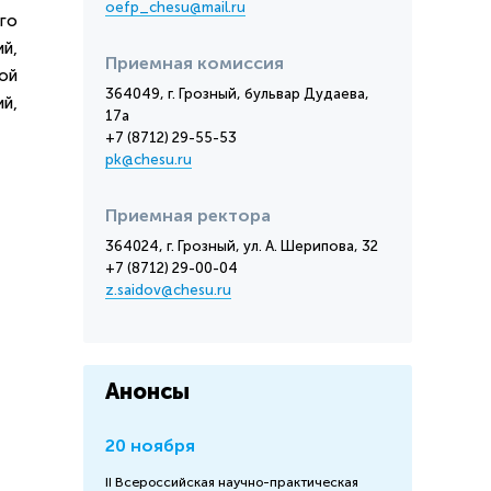
oefp_chesu@mail.ru
го
й,
Приемная комиссия
ой
364049, г. Грозный, бульвар Дудаева,
й,
17а
+7 (8712) 29-55-53
pk@chesu.ru
Приемная ректора
364024, г. Грозный, ул. А. Шерипова, 32
+7 (8712) 29-00-04
z.saidov@chesu.ru
Анонсы
20 ноября
II Всероссийская научно-практическая