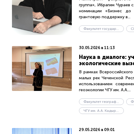
группа», Ибрагим Чураев
номинации «Бизнес до 
грантовую поддержку в...
Факультет государственного управления
С
30.05.2026 в 11:13
Наука в диалоге: 
экологические выз
В рамках Всероссийского
малых рек Чеченской Рес
использованием совреме
геоэкологии ЧГУ им. А.А....
Факультет географии и геоэкологии
Ф
ЧГУ им. А.А. Кадырова
29.05.2026 в 09:01