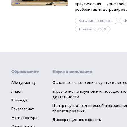
практическая конфере
реабилитация деградирован
Факультет географии и геоэкологии
Ф
Приоритет2030
Образование
Наука и инновации
Абитуриенту
Основные направления научных исслед
Лицей
Управление по научной и инновационно
деятельности
Колледж
Центр научно-технической информаци
Бакалавриат
прогнозирования
Магистратура
Диссертационные советы
Специалитет