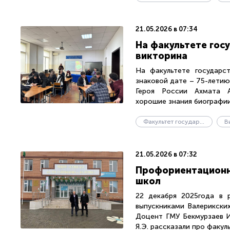
21.05.2026 в 07:34
На факультете гос
викторина
На факультете государст
знаковой дате – 75-летию
Героя России Ахмата А
хорошие знания биографии,
Факультет государственного управления
В
21.05.2026 в 07:32
Профориентационна
школ
22 декабря 2025года в 
выпускниками Валерикски
Доцент ГМУ Бекмурзаев И
Я.Э. рассказали про факульт