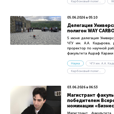
Карбоновый полигон
W
05.06.2026 в 05:10
Делегация Универс
полигон WAY CARBO
5 июня делегация Универ
ЧГУ им. А.А. Кадырова,
проректор по научной ра
факультета Ашраф Караки 
Наука
Карбоновый полигон
03.06.2026 в 06:53
Магистрант факуль
победителем Всеро
номинации «Бизнес
Магистрант факультета 