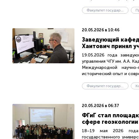
Факультет государственного управления
20.05.2026 в 10:46
Заведующий кафед
Хаитович принял у
19.05.2026 года заведу
управления ЧГУ им. А.А. К
Международной научно-
исторический опыт и совре
Факультет государственного управления
К
20.05.2026 в 06:37
ФГиГ стал площадк
сфере геоэкологии
18–19 мая 2026 года 
государственного универ