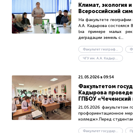
Климат, экология 
Всероссийский си
На факультете географии 
А.А. Кадырова состоялся
(на примере малых рек
деградации земель с...
Факультет географии и геоэкологии
Ф
ЧГУ им. А.А. Кадырова
21.05.2026 в 09:54
Факультетом госуда
Кадырова проведе
ГПБОУ «Чеченский
21.05.2026 факультетом г
профориентационное меро
колледж».Перед студентам
Факультет государственного управления