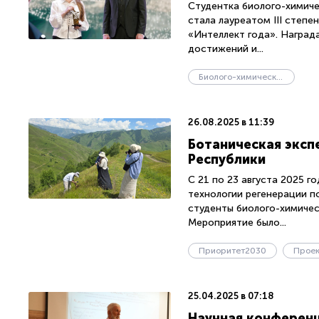
Студентка биолого-химиче
стала лауреатом III степе
«Интеллект года». Наград
достижений и...
Биолого-химический факультет
26.08.2025 в 11:39
Ботаническая эксп
Республики
С 21 по 23 августа 2025 
технологии регенерации п
студенты биолого-химичес
Мероприятие было...
Приоритет2030
Проек
25.04.2025 в 07:18
Научная конференц