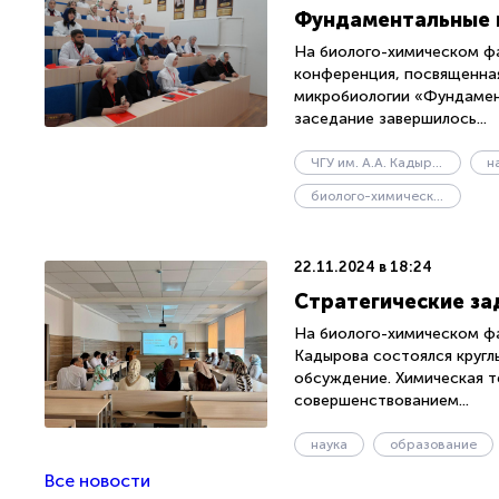
Фундаментальные и
На биолого-химическом фа
конференция, посвященная
микробиологии «Фундамент
заседание завершилось...
ЧГУ им. А.А. Кадырова
н
биолого-химический факультет
22.11.2024 в 18:24
Стратегические за
На биолого-химическом фа
Кадырова состоялся круглы
обсуждение. Химическая т
совершенствованием...
наука
образование
Все новости