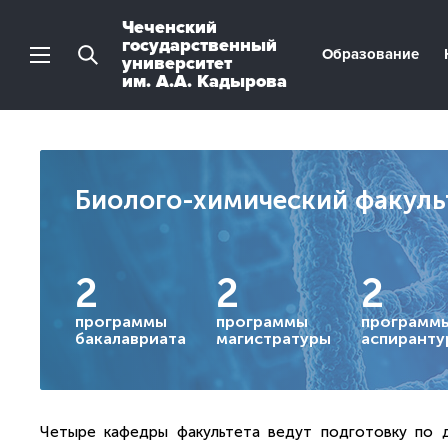
Чеченский
государственный
Образование
университет
им. А.А. Кадырова
Биолого-химический факуль
2
2
2
программы
программы
программ
бакалавриата
магистратуры
аспиранту
Четыре кафедры факультета ведут подготовку по д