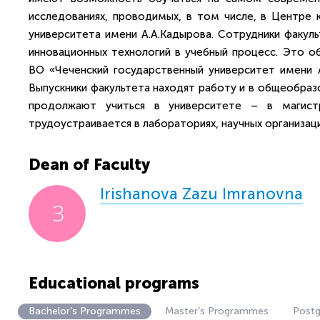
исследованиях, проводимых, в том числе, в Центре 
университета имени А.А.Кадырова. Сотрудники факуль
инновационных технологий в учебный процесс. Это 
ВО «Чеченский государственный университет имени А
Выпускники факультета находят работу и в общеобразо
продолжают учиться в университете – в магистр
трудоустраивается в лабораториях, научных организаци
Dean of Faculty
Irishanova Zazu Imranovna
Educational programs
Bachelor’s Programmes
Master’s Programmes
Post