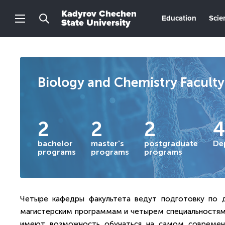
Kadyrov Chechen
Education
Scie
State University
Biology and Chemistry Faculty
2
2
2
bachelor
master's
postgraduate
De
programs
programs
programs
Четыре кафедры факультета ведут подготовку по д
магистерским программам и четырем специальностям 
имеют возможность обучаться на самом современн