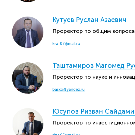
Кутуев Руслан Азаевич
Проректор по общим вопрос
kra-07@maiI.ru
Таштамиров Магомед Ру
Проректор по науке и иннова
basxo@yandex.ru
Юсупов Ризван Сайдами
Проректор по инвестиционно