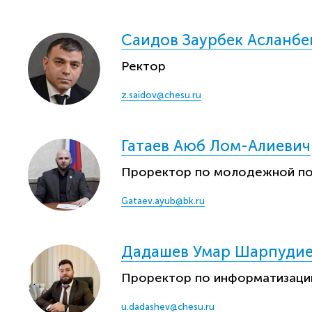
Саидов Заурбек Асланбе
Ректор
z.saidov@chesu.ru
Гатаев Аюб Лом-Алиевич
Проректор по молодежной по
Gataev.ayub@bk.ru
Дадашев Умар Шарпуди
Проректор по информатизаци
u.dadashev@chesu.ru