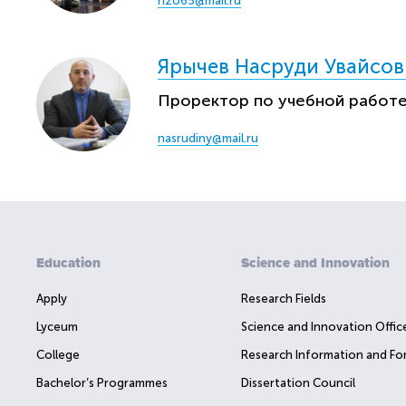
rizo65@mail.ru
Ярычев Насруди Увайсов
Проректор по учебной работ
nasrudiny@mail.ru
Education
Science and Innovation
Apply
Research Fields
Lyceum
Science and Innovation Offic
College
Research Information and Fo
Bachelor’s Programmes
Dissertation Council