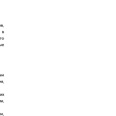
в,
 в
го
ые
ам
я,
их
и,
м,