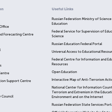
on
Useful Links
Russian Federation Ministry of Science
Education
Office
Federal Service for Supervision of Edu
nd Forecasting Centre
Science
Russian Education Federal Portal
l
Universal Access to Educational Resou
Federal Centre for Information and Ed
Resources
s
Open Education
Centre
Interactive Map of Anti-Terrorism Activ
tion Support Centre
National Center for Information Coun
Terrorism and Extremism in the Educat
 Council
Environment and on the Internet
Russian Federation State Services Port