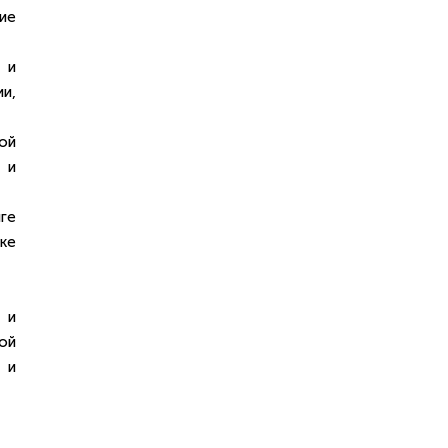
ие
 и
и,
ой
 и
ге
ке
 и
ой
 и