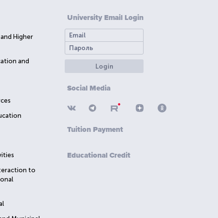
University Email Login
 and Higher
cation and
Login
Social Media
rces
ucation
Tuition Payment
Educational Credit
ities
teraction to
ional
al