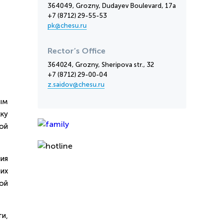
364049, Grozny, Dudayev Boulevard, 17a
+7 (8712) 29-55-53
pk@chesu.ru
Rector’s Office
364024, Grozny, Sheripova str., 32
+7 (8712) 29-00-04
z.saidov@chesu.ru
ым
ку
ой
ия
их
ой
и,