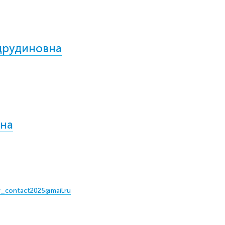
друдиновна
вна
y_contact2025@mail.ru