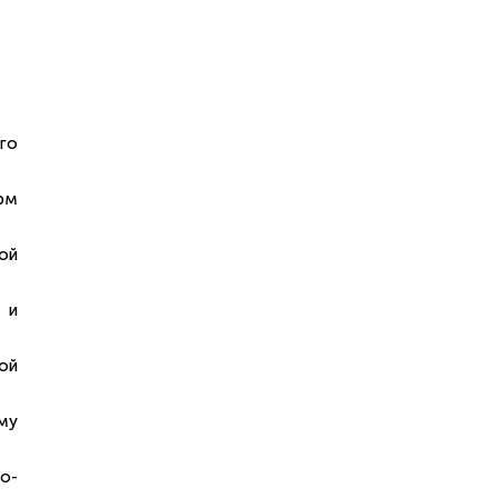
го
рм
ой
 и
ой
му
о-