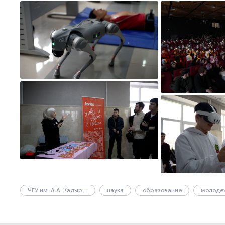
ЧГУ им. А.А. Кадырова
наука
образование
молоде