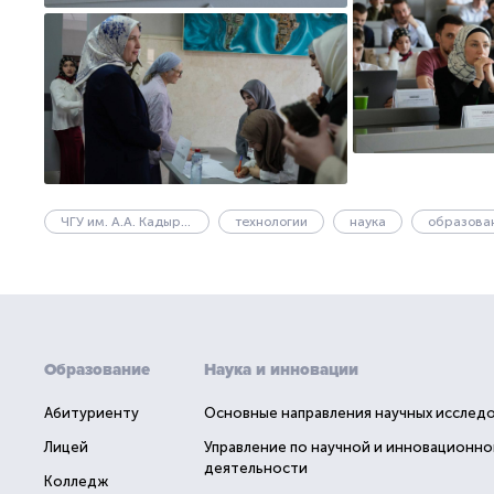
ЧГУ им. А.А. Кадырова
технологии
наука
образова
Образование
Наука и инновации
Абитуриенту
Основные направления научных исслед
Лицей
Управление по научной и инновационно
деятельности
Колледж