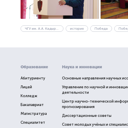
ЧГУ им. А.А. Кадырова
история
Победа
Побе
Образование
Наука и инновации
Абитуриенту
Основные направления научных ис
Лицей
Управление по научной и инновац
деятельности
Колледж
Центр научно-технической инфор
Бакалавриат
прогнозирования
Магистратура
Диссертационные советы
Специалитет
Совет молодых учёных и специали