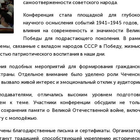
самоотверженности советского народа.
Конференция стала площадкой для глубоко
научного осмысления событий 1941–1945 годов, 
влияния на современность и значимости Велик
Победы для подрастающего поколения. В рамк
темы, связанные с вкладом народов СССР в Победу, жизнью
остью патриотического воспитания в наши дни.
ния подобных мероприятий для формирования гражданск
страны. Отдельное внимание было уделено роли Чеченск
о вызвало живой интерес и эмоциональный отклик у аудитории
одавателями, отличались высоким уровнем подготовк
ем к теме. Участники конференции обсудили не толь
сохранения памяти о Великой Отечественной войне, включ
ту с молодёжью.
чены благодарственные письма и сертификаты. Организато
танут традицией, способствующей укреплению историческ