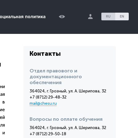
оциальная политика
RU
EN
Контакты
й
Отдел правового и
документационного
обеспечения
ни
364024, г. Грозный, ул. А. Шерипова, 32
ая
+7 (8712) 29-48-32
 в
mail@chesu.ru
ие
ей
Вопросы по оплате обучения
ля
364024, г. Грозный, ул. А. Шерипова, 32
 и
+7 (8712) 29-50-18