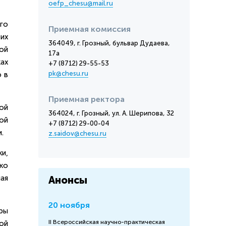
oefp_chesu@mail.ru
го
Приемная комиссия
их
364049, г. Грозный, бульвар Дудаева,
ой
17а
ах
+7 (8712) 29-55-53
pk@chesu.ru
 в
Приемная ректора
ой
364024, г. Грозный, ул. А. Шерипова, 32
ой
+7 (8712) 29-00-04
.
z.saidov@chesu.ru
и,
ко
ая
Анонсы
20 ноября
ры
II Всероссийская научно-практическая
ой