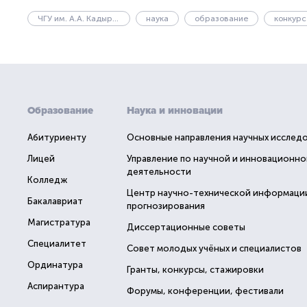
ЧГУ им. А.А. Кадырова
наука
образование
конкурс
Образование
Наука и инновации
Абитуриенту
Основные направления научных исслед
Лицей
Управление по научной и инновационно
деятельности
Колледж
Центр научно-технической информаци
Бакалавриат
прогнозирования
Магистратура
Диссертационные советы
Специалитет
Совет молодых учёных и специалистов
Ординатура
Гранты, конкурсы, стажировки
Аспирантура
Форумы, конференции, фестивали