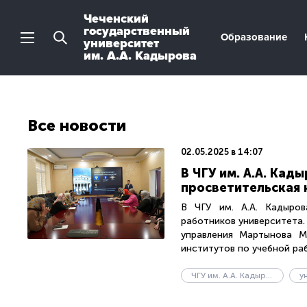
Чеченский
государственный
Образование
университет
им. А.А. Кадырова
Все новости
02.05.2025 в 14:07
В ЧГУ им. А.А. Ка
просветительская 
В ЧГУ им. А.А. Кадыро
работников университета.
управления Мартынова М.
институтов по учебной рабо
ЧГУ им. А.А. Кадырова
у