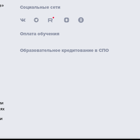
е»
Социальные сети
Оплата обучения
Образовательное кредитование в СПО
ии
ях
ии