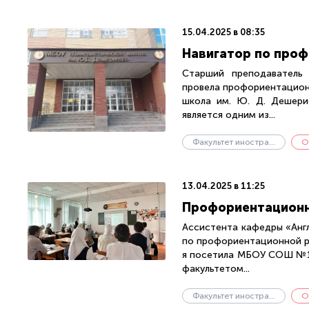
15.04.2025 в 08:35
Навигатор по проф
Старший преподаватель 
провела профориентацион
школа им. Ю. Д. Дешерие
является одним из...
Факультет иностранных языков
О
13.04.2025 в 11:25
Профориентационна
Ассистента кафедры «Англ
по профориентационной ра
я посетила МБОУ СОШ №1 с
факультетом...
Факультет иностранных языков
О