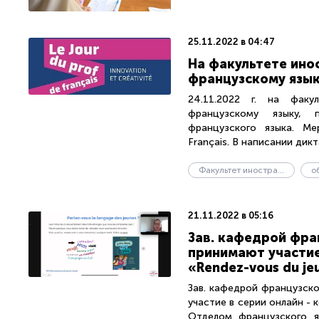
25.11.2022 в 04:47
На факультете ино
французскому язы
24.11.2022 г. на факу
французскому языку, 
французского языка. Ме
Français. В написании дикт
Факультет иностранных языков
о
21.11.2022 в 05:16
Зав. кафедрой фра
принимают участие
«Rendez-vous du je
Зав. кафедрой французск
участие в серии онлайн - 
Отделом французского я