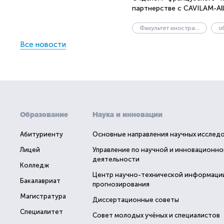
партнерстве с CAVILAM-Allia
Факультет иностранных языков
о
Все новости
Образование
Наука и инновации
Абитуриенту
Основные направления научных исслед
Лицей
Управление по научной и инновационно
деятельности
Колледж
Центр научно-технической информаци
Бакалавриат
прогнозирования
Магистратура
Диссертационные советы
Специалитет
Совет молодых учёных и специалистов