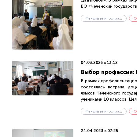
Дадаговой». В рамках ин
ВО «Чеченский государстве
Факультет иностранных языков
О
04.03.2025 в 13:12
Выбор профессии: 
В рамках профориентацио
состоялась встреча доц
языков Чеченского госуда
учениками 10 классов. Цель
Факультет иностранных языков
О
24.04.2023 в 07:25