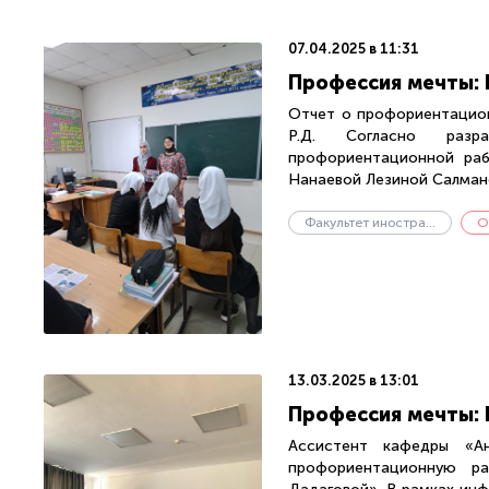
07.04.2025 в 11:31
Профессия мечты: 
Отчет о профориентацион
Р.Д. Согласно разр
профориентационной рабо
Нанаевой Лезиной Салмано
Факультет иностранных языков
О
13.03.2025 в 13:01
Профессия мечты: 
Ассистент кафедры «Ан
профориентационную р