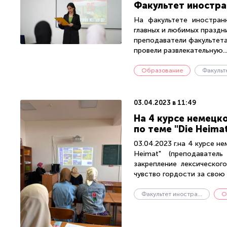
Факультет иностра
На факультете иностран
главных и любимых праздни
преподаватели факультета
провели развлекательную..
Образование
03.04.2023 в 11:49
На 4 курсе немецк
по теме "Die Heima
03.04.2023 г.на 4 курсе н
Heimat" (преподаватель
закрепление лексическог
чувство гордости за свою 
Факультет иностранных языков
О