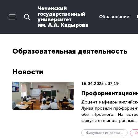
Чеченский
государственный
Образование
университет
им. А.А. Кадырова
Образовательная деятельность
Новости
16.04.2025 в 07:19
Профориентационна
Доцент кафедры английско
Луиза провели профориен
66» г.Грозного. На вст
факультете иностранных...
Факультет иностранных языков
О