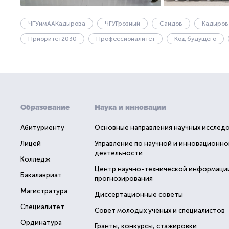
ЧГУимААКадырова
ЧГУГрозный
Саидов
Кадыров
Приоритет2030
Профессионалитет
Код будущего
Образование
Наука и инновации
Абитуриенту
Основные направления научных исслед
Лицей
Управление по научной и инновационно
деятельности
Колледж
Центр научно-технической информаци
Бакалавриат
прогнозирования
Магистратура
Диссертационные советы
Специалитет
Совет молодых учёных и специалистов
Ординатура
Гранты, конкурсы, стажировки