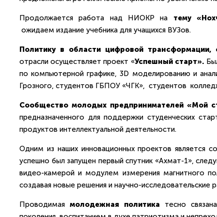
Продолжается работа над НИОКР на
тему «Нох
ожидаем издание учебника для учащихся ВУЗов.
Политику в области цифровой трансформации,
отрасли осуществляет проект «
Успешный старт».
Бы
по компьютерной графике, 3D моделированию и анализ
Грозного, студентов ГБПОУ «ЧГК», студентов колледжа
Сообщество молодых предпринимателей «Мой с
предназначенного для поддержки студенческих ста
продуктов интеллектуальной деятельности.
Одним из наших инновационных проектов является с
успешно был запущен первый спутник «Ахмат-1», след
видео-камерой и модулем измерения магнитного по
создавая новые решения и научно-исследовательские р
Проводимая
молодежная политика
тесно связана
поколения, воспитанием в духе патриотизма и непрехо