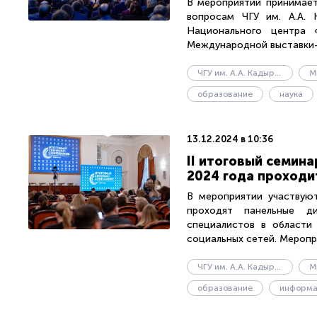
В мероприятии принимает
вопросам ЧГУ им. А.А. 
Национального центра 
Международной выставки-
ЧГУ им. А.А. Кадырова
М
образование
наука
13.12.2024 в 10:36
II итоговый семин
2024 года проходи
В мероприятии участвуют
проходят панельные д
специалистов в области
социальных сетей. Меропр
ЧГУ им. А.А. Кадырова
образование