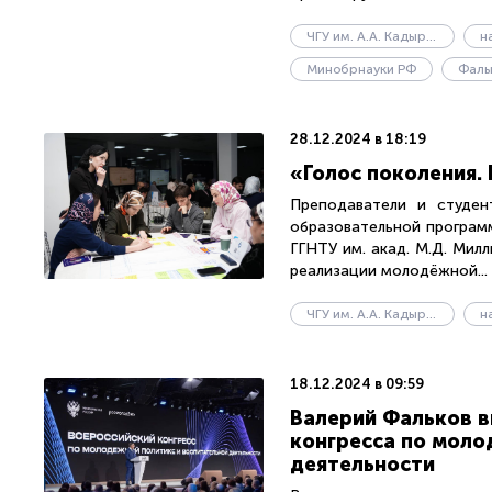
ЧГУ им. А.А. Кадырова
н
Минобрнауки РФ
Фаль
28.12.2024 в 18:19
«Голос поколения.
Преподаватели и студен
образовательной програм
ГГНТУ им. акад. М.Д. Мил
реализации молодёжной...
ЧГУ им. А.А. Кадырова
н
18.12.2024 в 09:59
Валерий Фальков в
конгресса по моло
деятельности