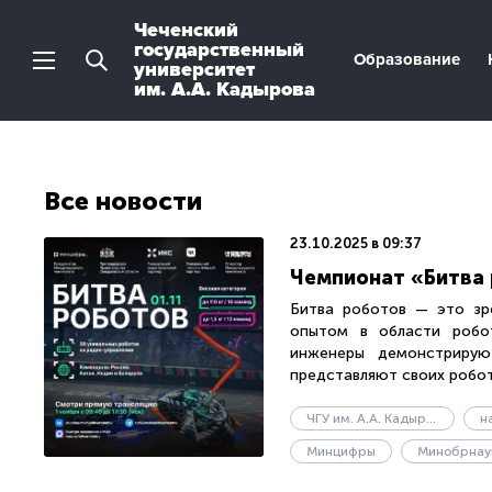
Чеченский
государственный
Образование
университет
им. А.А. Кадырова
Все новости
23.10.2025 в 09:37
Чемпионат «Битва
Битва роботов — это зр
опытом в области робо
инженеры демонстрирую
представляют своих робото
ЧГУ им. А.А. Кадырова
н
Минцифры
Минобрнау