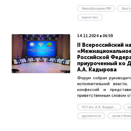
Минобрнауки РФ
Выст
единство
14.11.2024 в 06:59
II Всероссийский 
«Межнациональное
Российской Федера
приуроченный ко Д
А.А. Кадырова
Форум собрал руководите
исполнительной власти,
конфессий и представи
приветственным словом от 
ЧГУ им. А.А. Кадырова
н
духовность
нравствен