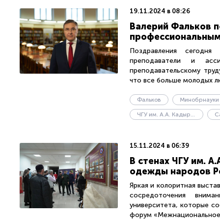
19.11.2024 в 08:26
Валерий Фальков п
профессиональным
Поздравления сегодня
преподаватели и асс
преподавательскому труд
что все больше молодых л
Фальков
Минобрнауки
ЧГУ им. А.А. Кадырова
С
15.11.2024 в 06:39
В стенах ЧГУ им. 
одежды народов Р
Яркая и колоритная выста
сосредоточения внима
университета, которые со
форум «Межнациональное и