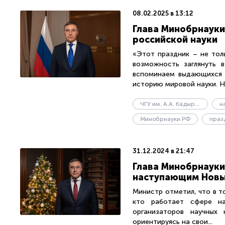
08.02.2025 в 13:12
Глава Минобрнауки
российской науки
«Этот праздник – не тол
возможность заглянуть 
вспоминаем выдающихся р
историю мировой науки. Ни
ЧГУ им. А.А. Кадырова
н
Минобрнауки РФ
праз
31.12.2024 в 21:47
Глава Минобрнауки
наступающим Нов
Министр отметил, что в т
кто работает сфере на
организаторов научных 
ориентируясь на свои...