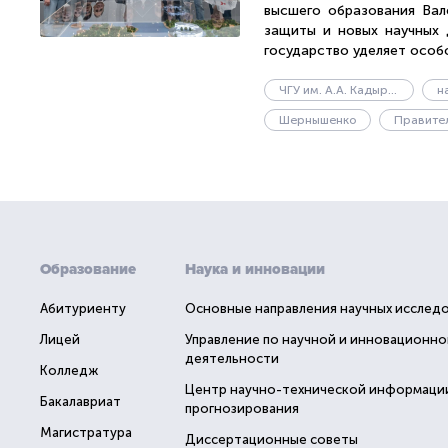
высшего образования Ва
защиты и новых научных 
государство уделяет особо
ЧГУ им. А.А. Кадырова
н
Шернышенко
Правите
Образование
Наука и инновации
Абитуриенту
Основные направления научных исслед
Лицей
Управление по научной и инновационно
деятельности
Колледж
Центр научно-технической информаци
Бакалавриат
прогнозирования
Магистратура
Диссертационные советы