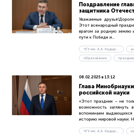
Поздравление глав
защитника Отечес
Уважаемые друзья!Дороги
Этот всенародный праздни
врагом за родную землю 
пути к Победе и...
ЧГУ им. А.А. Кадырова
у
образование
праздни
08.02.2025 в 13:12
Глава Минобрнауки
российской науки
«Этот праздник – не тол
возможность заглянуть 
вспоминаем выдающихся р
историю мировой науки. Ни
ЧГУ им. А.А. Кадырова
н