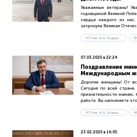
Уважаемые ветераны! Ув
годовщиной Великой Побед
сердце каждого из нас,
затронула Великая Отечест
ЧГУ им. А.А. Кадырова
Ф
07.03.2025 в 22:24
Поздравление мини
Международным ж
Дорогие женщины! От вс
Сегодня по всей стране,
признательности мамам, 
работе. Вы наполняете этот
ЧГУ им. А.А. Кадырова
23.02.2025 в 16:05