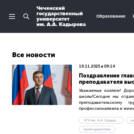
Чеченский
государственный
Образование
университет
им. А.А. Кадырова
Все новости
19.11.2025 в 09:14
Поздравление глав
преподавателя вы
Уважаемые коллеги! Дор
школы!Сегодня мы отдае
преподавательскому т
профессионализма и жизне
ЧГУ им. А.А. Кадырова
н
преподаватель