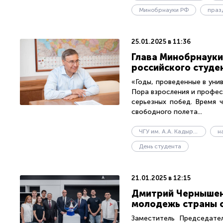
Минобрнауки РФ
праз
25.01.2025 в 11:36
Глава Минобрнауки
российского студе
«Годы, проведенные в уни
Пора взросления и профес
серьезных побед. Время 
свободного полета...
ЧГУ им. А.А. Кадырова
н
День студента
21.01.2025 в 12:15
Дмитрий Чернышен
молодежь страны 
Заместитель Председате