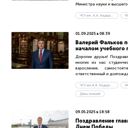
Министра науки и высшего 
ЧГУ им. А.А. Кадырова
Ф
01.09.2025 в 08:39
Валерий Фальков п
началом учебного 
Дорогие друзья! Поздрав
многих из нас студенче
взросления, самостоя
ответственный и долгождан
ЧГУ им.А.А. Кадырова
День знаний
09.05.2025 в 18:58
Поздравление глав
Днем Победы