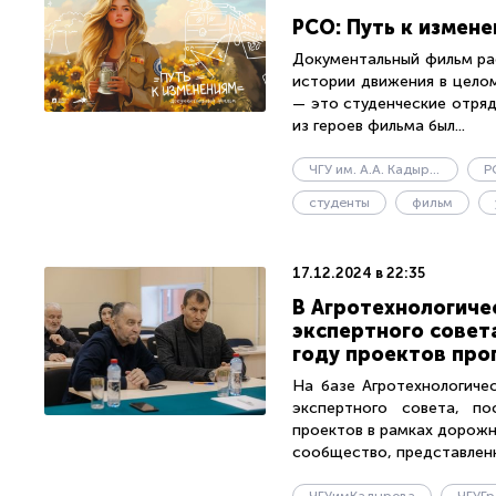
РСО: Путь к измен
Документальный фильм ра
истории движения в целом
— это студенческие отря
из героев фильма был...
ЧГУ им. А.А. Кадырова
Р
студенты
фильм
17.12.2024 в 22:35
В Агротехнологиче
экспертного совет
году проектов про
На базе Агротехнологиче
экспертного совета, по
проектов в рамках дорож
сообщество, представленно