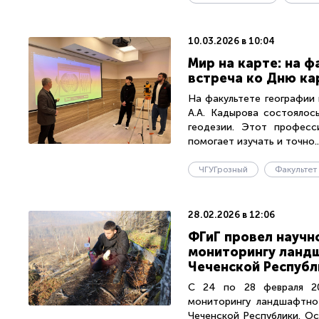
10.03.2026 в 10:04
Мир на карте: на ф
встреча ко Дню ка
На факультете географии 
А.А. Кадырова состоялос
геодезии. Этот професс
помогает изучать и точно..
ЧГУГрозный
28.02.2026 в 12:06
ФГиГ провел научн
мониторингу ландш
Чеченской Республ
С 24 по 28 февраля 202
мониторингу ландшафтно
Чеченской Республики. О