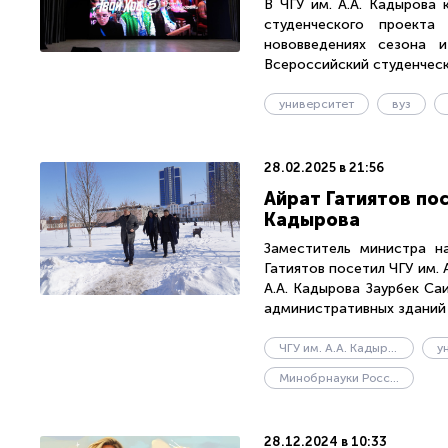
В ЧГУ им. А.А. Кадырова
студенческого проекта
нововведениях сезона 
Всероссийский студенчески
университет
вуз
28.02.2025 в 21:56
Айрат Гатиятов пос
Кадырова
Заместитель министра н
Гатиятов посетил ЧГУ им. 
А.А. Кадырова Заурбек Са
административных зданий н
ЧГУ им. А.А. Кадырова
у
Минобрнауки России
28.12.2024 в 10:33