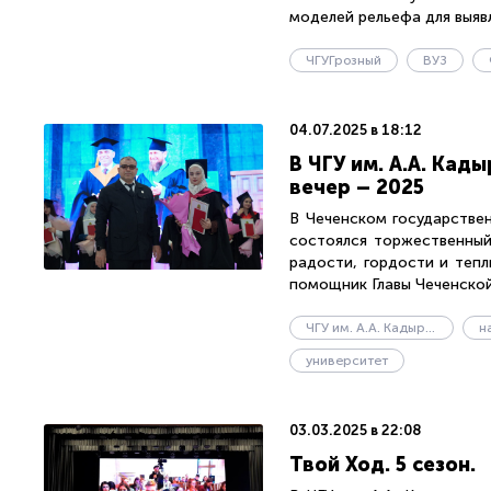
моделей рельефа для выявл
ЧГУГрозный
ВУЗ
04.07.2025 в 18:12
В ЧГУ им. А.А. Ка
вечер – 2025
В Чеченском государстве
состоялся торжественный
радости, гордости и тепл
помощник Главы Чеченской.
ЧГУ им. А.А. Кадырова
н
университет
03.03.2025 в 22:08
Твой Ход. 5 сезон.