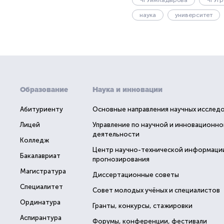
ЧГУимКадырова
ЧГУГр
наука
университет
Образование
Наука и инновации
Абитуриенту
Основные направления научных исслед
Лицей
Управление по научной и инновационно
деятельности
Колледж
Центр научно-технической информаци
Бакалавриат
прогнозирования
Магистратура
Диссертационные советы
Специалитет
Совет молодых учёных и специалистов
Ординатура
Гранты, конкурсы, стажировки
Аспирантура
Форумы, конференции, фестивали