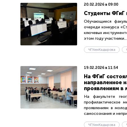
20.02.2026 в 09:00
Студенты ФГиГ 
Обучающиеся факуль
очереди конкурса «С
ключевых инструменто
этом году участники...
ЧГУимКадырова
19.02.2026 в 11:54
На ФГиГ состоя
направленное н
проявлениям в
На факультете гео
профилактическое м
проявлениям в молод
самосознания и непри
ЧГУимКадырова