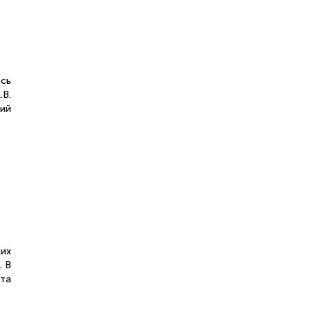
ась
В.
ий
ких
. В
та