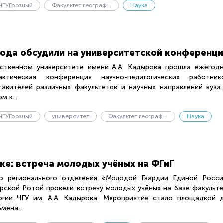
ЧГУГрозный
Факультет географии и геоэкологии
Наука
года обсудили на университетской конференц
ственном университете имени А.А. Кадырова прошла ежегодн
актическая конференция научно-педагогических работнико
авителей различных факультетов и научных направлений вуза
 к...
ЧГУГрозный
университет
Факультет географии и геоэкологии
Наука
ке: встреча молодых учёных на ФГиГ
го регионального отделения «Молодой Гвардии Единой Росси
рской Ротой провели встречу молодых учёных на базе факульт
огии ЧГУ им. А.А. Кадырова. Мероприятие стало площадкой 
мена...