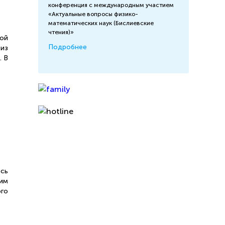
конференция с международным участием
«Актуальные вопросы физико-
математических наук (Бислиевские
чтения)»
ой
Подробнее
 из
. В
сь
им
го