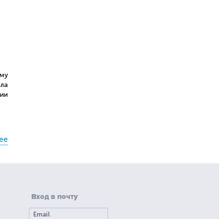
му
ила
гии
ее
Вход в почту