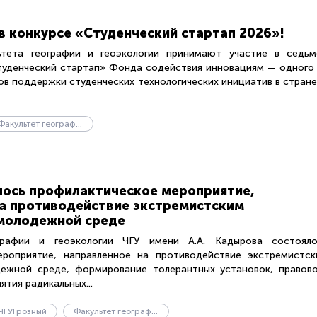
в конкурсе «Студенческий стартап 2026»!
тета географии и геоэкологии принимают участие в седьм
туденческий стартап» Фонда содействия инновациям — одного
в поддержки студенческих технологических инициатив в стране
Факультет географии и геоэкологии
лось профилактическое мероприятие,
а противодействие экстремистским
 молодежной среде
графии и геоэкологии ЧГУ имени А.А. Кадырова состояло
ероприятие, направленное на противодействие экстремистск
ежной среде, формирование толерантных установок, правово
ятия радикальных...
ЧГУГрозный
Факультет географии и геоэкологии