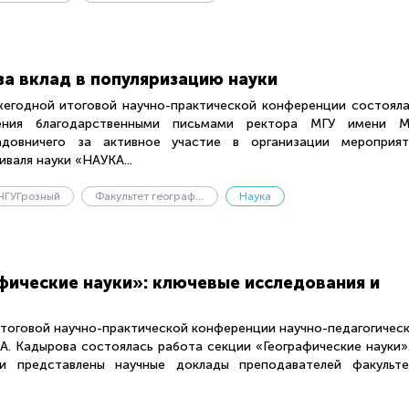
за вклад в популяризацию науки
жегодной итоговой научно-практической конференции состоял
ения благодарственными письмами ректора МГУ имени М.
довничего за активное участие в организации мероприят
валя науки «НАУКА...
ЧГУГрозный
Факультет географии и геоэкологии
Наука
фические науки»: ключевые исследования и
итоговой научно-практической конференции научно-педагогичес
.А. Кадырова состоялась работа секции «Географические науки»
и представлены научные доклады преподавателей факульте