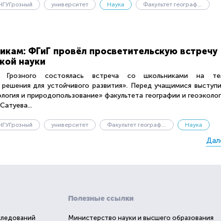
ЧГУГрозный
университет
Наука
Факультет географии и геоэкологии
икам: ФГиГ провёл просветительскую встречу
кой науки
озного состоялась встреча со школьниками на те
решения для устойчивого развития». Перед учащимися выступ
логия и природопользование» факультета географии и геоэколо
Сатуева...
ЧГУГрозный
университет
Факультет географии и геоэкологии
Наука
Дал
Полезные ссылки
следований
Министерство науки и высшего образования