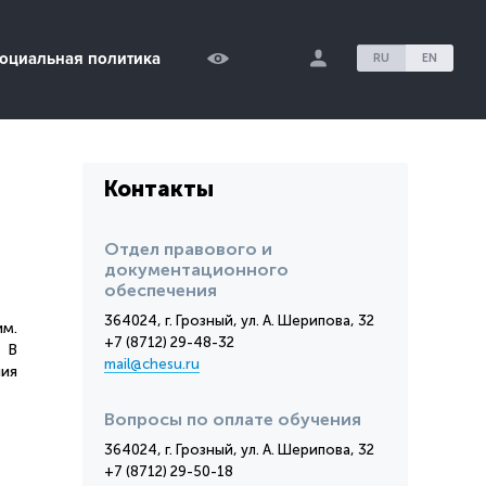
оциальная политика
RU
EN
Контакты
Отдел правового и
документационного
обеспечения
364024, г. Грозный, ул. А. Шерипова, 32
им.
+7 (8712) 29-48-32
. В
mail@chesu.ru
ния
Вопросы по оплате обучения
364024, г. Грозный, ул. А. Шерипова, 32
+7 (8712) 29-50-18