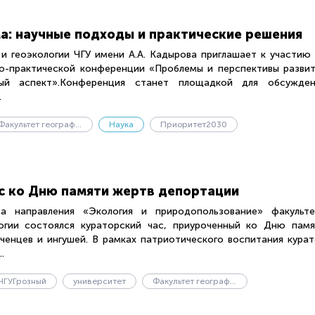
а: научные подходы и практические решения
 и геоэкологии ЧГУ имени А.А. Кадырова приглашает к участию
о-практической конференции «Проблемы и перспективы разви
ный аспект».Конференция станет площадкой для обсужден
.
Факультет географии и геоэкологии
Наука
Приоритет2030
с ко Дню памяти жертв депортации
а направления «Экология и природопользование» факульте
огии состоялся кураторский час, приуроченный ко Дню памя
ченцев и ингушей. В рамках патриотического воспитания кура
.
ЧГУГрозный
университет
Факультет географии и геоэкологии