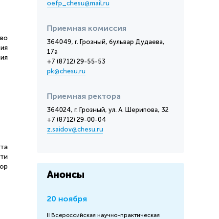
oefp_chesu@mail.ru
Приемная комиссия
 во
364049, г. Грозный, бульвар Дудаева,
тия
17а
ия
+7 (8712) 29-55-53
pk@chesu.ru
Приемная ректора
364024, г. Грозный, ул. А. Шерипова, 32
+7 (8712) 29-00-04
z.saidov@chesu.ru
та
ти
тор
Анонсы
20 ноября
II Всероссийская научно-практическая