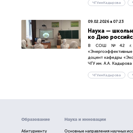
ЧГУимКадырова
09.02.2026 в 07:23
Наука — школьн
ко Дню российс
В СОШ №42 г. Гр
«Энергоэффективные 
доцент кафедры «Эко
ЧГУ им. А.А. Кадырова 
ЧГУимКадырова
Образование
Наука и инновации
Абитуриенту
Основные направления научных ис