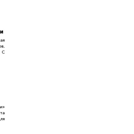
ии
ая
в,
. С
и»
ета
для