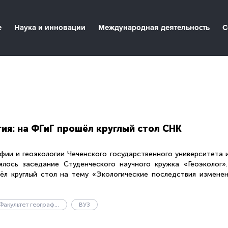
е
Наука и инновации
Международная деятельность
С
гия: на ФГиГ прошёл круглый стол СНК
фии и геоэкологии Чеченского государственного университета 
ялось заседание Студенческого научного кружка «Геоэколог»
ёл круглый стол на тему «Экологические последствия измене
Факультет географии и геоэкологии
ВУЗ