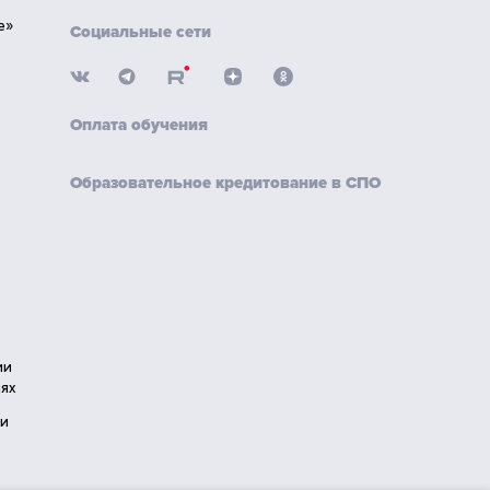
е»
Социальные сети
Оплата обучения
Образовательное кредитование в СПО
ии
ях
ии