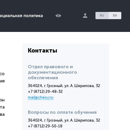
оциальная политика
RU
EN
Контакты
ю
Отдел правового и
документационного
со
обеспечения
ия
364024, г. Грозный, ул. А. Шерипова, 32
+7 (8712) 29-48-32
mail@chesu.ru
ры
та
Вопросы по оплате обучения
ва
364024, г. Грозный, ул. А. Шерипова, 32
+7 (8712) 29-50-18