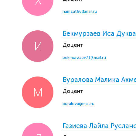
hamzat66@mail.ru
Бекмурзаев Иса Дукв
Доцент
bekmurzaev71@mail.ru
Буралова Малика Ахм
Доцент
buralova@mail.ru
Газиева Лайла Руслан