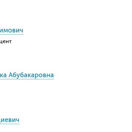
гимович
цент
ка Абубакаровна
диевич