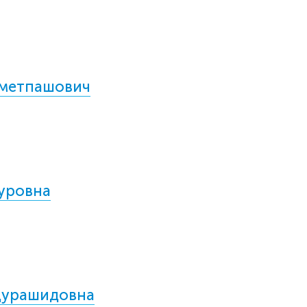
хметпашович
уровна
дурашидовна