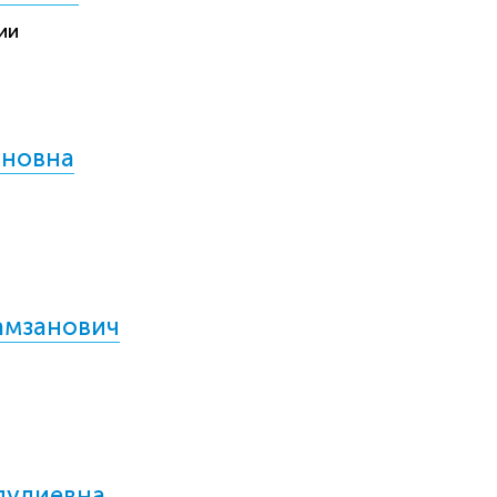
ии
ановна
амзанович
пудиевна