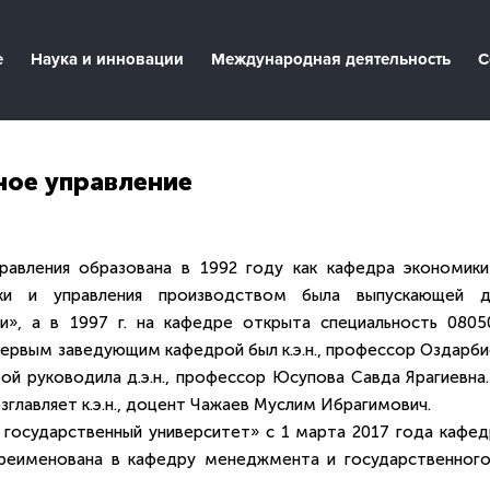
е
Наука и инновации
Международная деятельность
С
ное управление
равления образована в 1992 году как кафедра экономики
ики и управления производством была выпускающей д
и», а в 1997 г. на кафедре открыта специальность 0805
Первым заведующим кафедрой был к.э.н., профессор Оздарби
ой руководила д.э.н., профессор Юсупова Савда Ярагиевна.
зглавляет к.э.н., доцент Чажаев Муслим Ибрагимович.
государственный университет» с 1 марта 2017 года кафед
ереименована в кафедру менеджмента и государственного