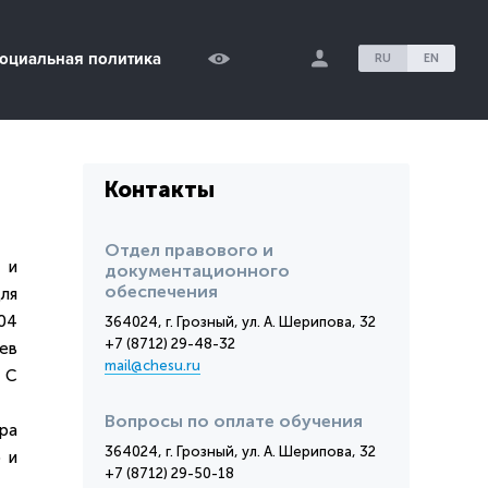
оциальная политика
RU
EN
Контакты
Отдел правового и
 и
документационного
обеспечения
ля
04
364024, г. Грозный, ул. А. Шерипова, 32
+7 (8712) 29-48-32
ев
mail@chesu.ru
 С
Вопросы по оплате обучения
ра
364024, г. Грозный, ул. А. Шерипова, 32
 и
+7 (8712) 29-50-18