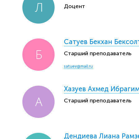
Доцент
Сатуев Бекхан Бексол
Старший преподаватель
satuev@mail.ru
Хазуев Ахмед Ибраги
Старший преподаватель
Дендиева Лиана Рамз