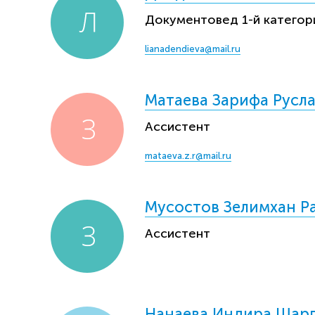
Документовед 1-й категор
lianadendieva@mail.ru
Матаева Зарифа Русл
Ассистент
mataeva.z.r@mail.ru
Мусостов Зелимхан Р
Ассистент
Нанаева Индира Шар