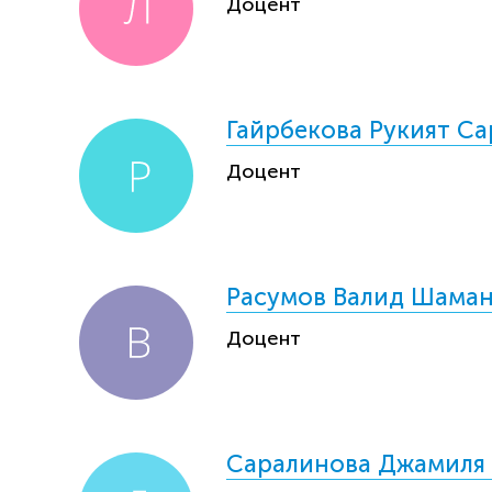
Доцент
Гайрбекова Рукият С
Доцент
Расумов Валид Шама
Доцент
Саралинова Джамиля