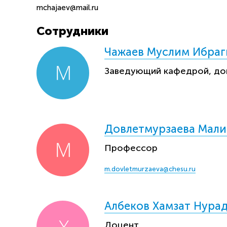
mchajaev@mail.ru
Сотрудники
Чажаев Муслим Ибра
Заведующий кафедрой, до
Довлетмурзаева Мали
Профессор
m.dovletmurzaeva@chesu.ru
Албеков Хамзат Нура
Доцент