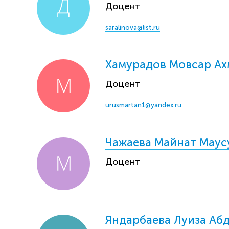
Доцент
saralinova@list.ru
Хамурадов Мовсар А
Доцент
urusmartan1@yandex.ru
Чажаева Майнат Маус
Доцент
Яндарбаева Луиза Аб