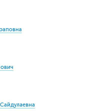
араповна
нович
 Сайдулаевна